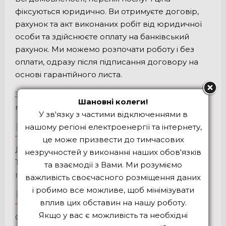
фіксуються юридично. Ви отримуєте договір,
рахунок та акт виконаних робіт від юридичної
особи та здійснюєте оплату на банківський
рахунок. Ми можемо розпочати роботу і без
оплати, одразу після підписання договору на
основі гарантійного листа.
З установчими документами нашої компанії Ви
Шановні колеги!
можете ознайомитися тут.
У зв'язку з частими відключеннями в
Повний пакет ІТ-послуг
нашому регіоні електроенергії та інтернету,
це може призвести до тимчасових
Дослідження. Проектування і прототипування.
незручностей у виконанні наших обов'язків
Тестування. Дизайн. Верстання та
та взаємодії з Вами. Ми розуміємо
програмування. Контент. Запуск. Супровід.
важливість своєчасного розміщення даних
і робимо все можливе, щоб мінімізувати
Короткий термін реалізації проекту
вплив цих обставин на нашу роботу.
Якщо у вас є можливість та необхідні
Основні