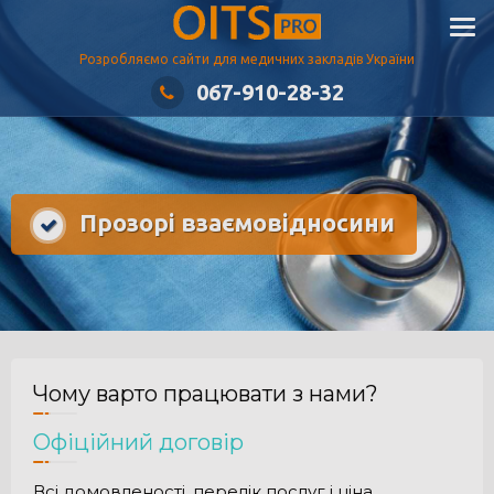
Skip
to
Розробляємо сайти для медичних закладів України
content
067-910-28-32
Прозорі взаємовідносини
Чому варто працювати з нами?
Офіційний договір
Всі домовленості, перелік послуг і ціна