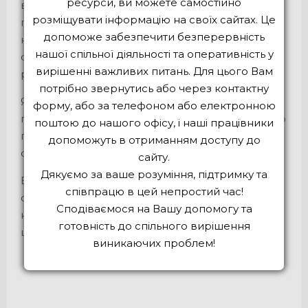
ресурси, ви можете самостійно
витрати часу при розробці медичного сайту
розміщувати інформацію на своїх сайтах. Це
пов’язані зі збором інформації та його
допоможе забезпечити безперервність
наповнення. Доволі часто процес наповнення
нашої спільної діяльності та оперативність у
сайтом займає набагато більше часу ніж його
вирішенні важливих питань. Для цього Вам
розробка.
потрібно звернутись або через контактну
Якщо Замовник приймає активну в процесі
форму, або за телефоном або електронною
передачі інформації для контента сайту і вчасно
поштою до нашого офісу, і наші працівники
погоджують макети, то термін розробки сайту
допоможуть в отриманням доступу до
суттєво скорочується.
сайту.
Дякуємо за ваше розуміння, підтримку та
Все, що в наших силах створити та розробити
співпрацю в цей непростий час!
самостійно без залучення Замовника, ми
Сподіваємося на Вашу допомогу та
намагаємось реалізовувати, оскільки ми
готовність до спільного вирішення
цінуємо час наш клієнтів.
виникаючих проблем!